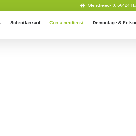
Gleisdreieck 8, 66424 
s
Schrottankauf
Containerdienst
Demontage & Entso
Containerdienst
rvice für Ihre Entsorgung – Container
Projekt