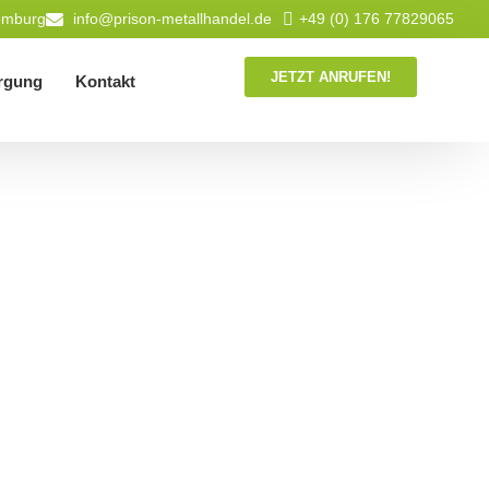
Homburg
info@prison-metallhandel.de
+49 (0) 176 77829065
JETZT ANRUFEN!
rgung
Kontakt
 für jedes